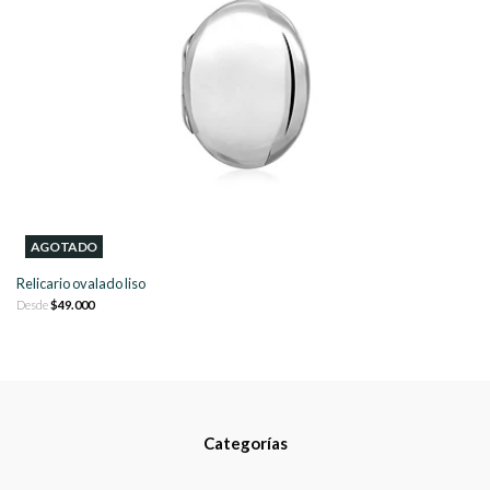
AGOTADO
Relicario ovalado liso
Desde
$49.000
Categorías