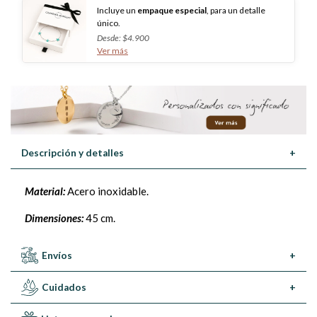
Incluye un
empaque especial
, para un detalle
único.
Desde: $4.900
Ver más
Descripción y detalles
+
Material:
Acero inoxidable.
Dimensiones:
45 cm.
Envíos
+
Cuidados
+