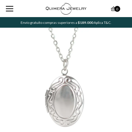
0
Envío gratuito compras superiores a
$189.000
Aplica T&C.