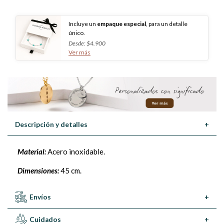
Incluye un
empaque especial
, para un detalle
único.
Desde: $4.900
Ver más
Descripción y detalles
+
Material:
Acero inoxidable.
Dimensiones:
45 cm.
Envíos
+
Cuidados
+