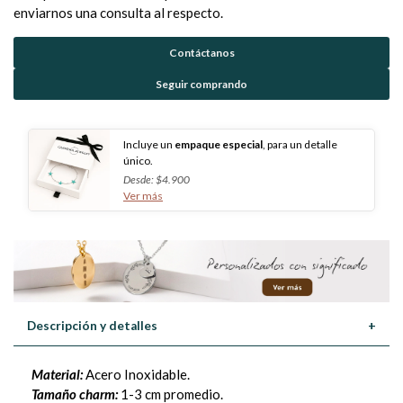
enviarnos una consulta al respecto.
Contáctanos
Seguir comprando
Incluye un
empaque especial
, para un detalle
único.
Desde: $4.900
Ver más
Descripción y detalles
+
Material:
Acero Inoxidable.
Tamaño charm:
1-3 cm promedio.