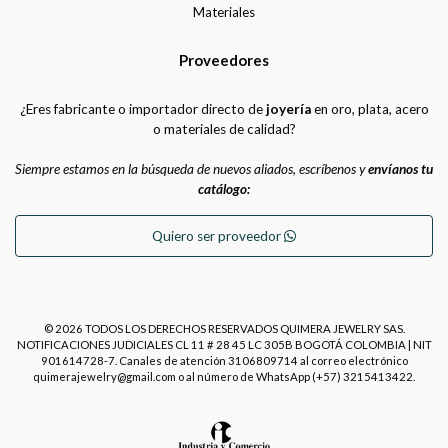
Materiales
Proveedores
¿Eres fabricante o importador directo de
joyería
en oro, plata, acero
o materiales de calidad?
Siempre estamos en la búsqueda de nuevos aliados, escríbenos y
envíanos tu
catálogo:
Quiero ser proveedor
© 2026 TODOS LOS DERECHOS RESERVADOS QUIMERA JEWELRY SAS.
NOTIFICACIONES JUDICIALES CL 11 # 28 45 LC 305B BOGOTÁ COLOMBIA | NIT
901614728-7. Canales de atención 3106809714 al correo electrónico
quimerajewelry@gmail.com o al número de WhatsApp (+57) 3215413422.