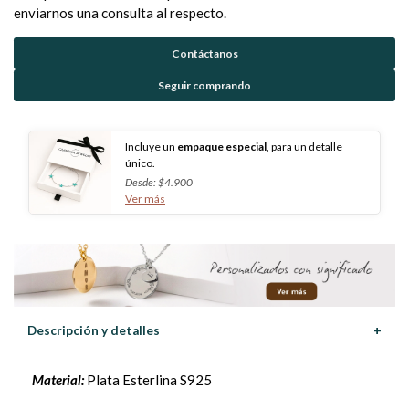
enviarnos una consulta al respecto.
Contáctanos
Seguir comprando
Incluye un
empaque especial
, para un detalle
único.
Desde: $4.900
Ver más
Descripción y detalles
+
Material:
Plata Esterlina S925