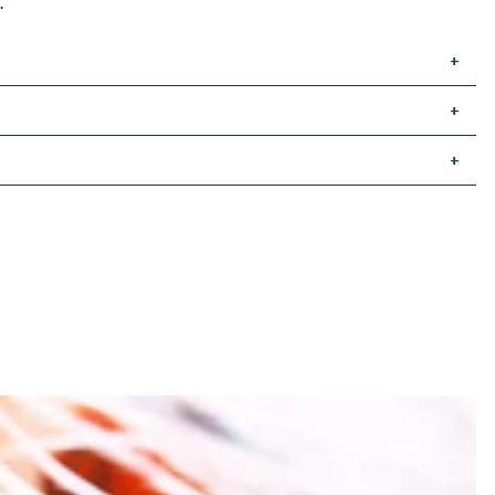
.
+
+
+