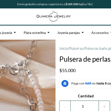
Envío gratuito compras superiores a
$189.000
Aplica T&C.
s joyería
Plata esterlina
Joyería parejas
Accesorios
Inicio
/
Pulseras
/
Pulseras baño p
Pulsera de perla
$55.000
Cantidad
-
+