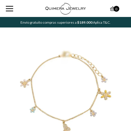
0
Envío gratuito compras superiores a
$189.000
Aplica T&C.