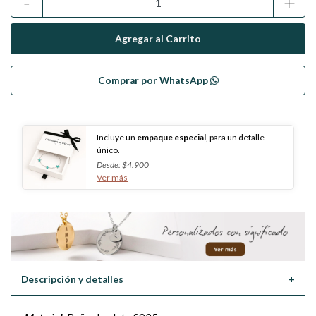
-
+
Comprar por WhatsApp
Incluye un
empaque especial
, para un detalle
único.
Desde: $4.900
Ver más
Descripción y detalles
+