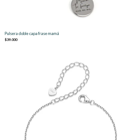
Pulsera doble capa frase mamá
$39.000