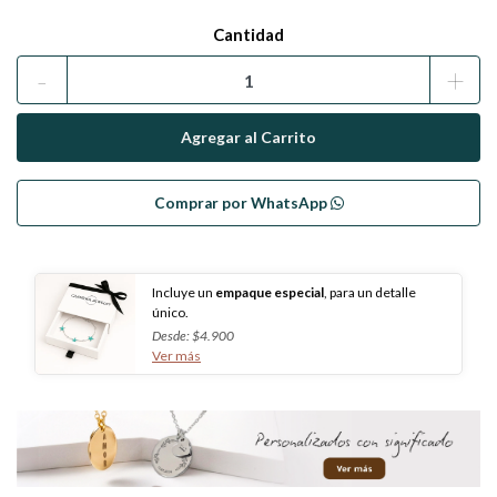
Cantidad
-
+
Comprar por WhatsApp
Incluye un
empaque especial
, para un detalle
único.
Desde: $4.900
Ver más