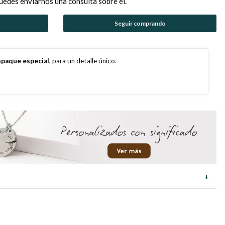
uedes enviarnos una consulta sobre el.
Seguir comprando
paque especial
, para un detalle único.
+