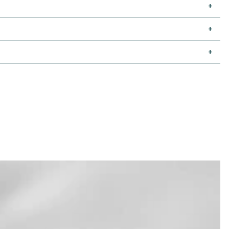
+
+
+