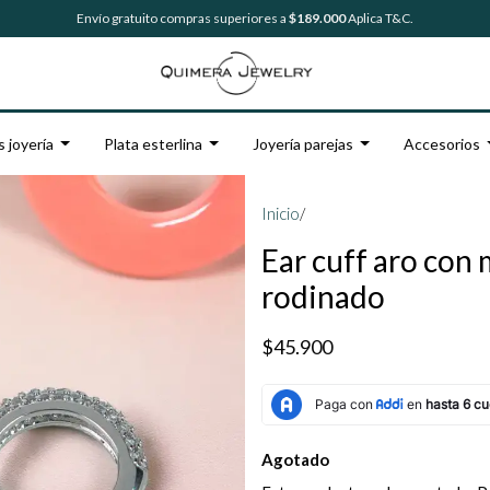
Envío gratuito compras superiores a
$189.000
Aplica T&C.
s joyería
Plata esterlina
Joyería parejas
Accesorios
Inicio
/
Ear cuff aro con
rodinado
$45.900
Agotado