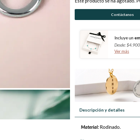
Este producto se ha agotado. P
Contáctanos
Incluye un
em
Desde: $4.900
Ver más
Descripción y detalles
Material:
Rodinado.