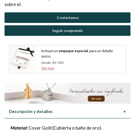
sobre el.
Contáctanos
Seguir comprando
Incluye un
empaque especial
, para un detalle
único.
Desde: $4.900
Ver más
Descripción y detalles
+
Material:
Cover Gold (Cubierta o baño de oro).