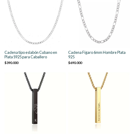
Cadena tipo eslabón Cubano en
Cadena Fígaro 6mm Hombre Plata
Plata S925 para Caballero
925
$390.000
$690.000