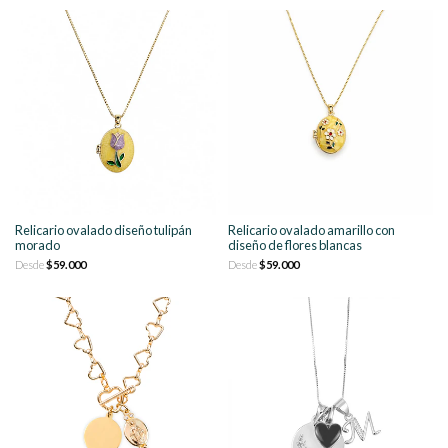
Relicario ovalado diseño tulipán
Relicario ovalado amarillo con
morado
diseño de flores blancas
Desde
$59.000
Desde
$59.000