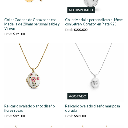
NO DISPONIBLE
Collar Cadena de Corazones con
Collar Medalla personalizable 15mm
Medalla de 20mm personalizable y
con Letra y Corazón en Plata 925
Virgen
Desde
$209.000
Desde
$79.000
AGOTADO
Relicario ovalado blanco diseño
Relicario ovalado diseño mariposa
flores rosas
dorada
Desde
$59.000
Desde
$59.000