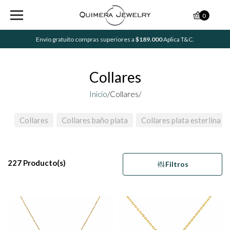
0
Envío gratuito compras superiores a
$189.000
Aplica T&C.
Collares
Inicio
/
Collares/
Collares
Collares baño plata
Collares plata esterlina
227 Producto(s)
Filtros