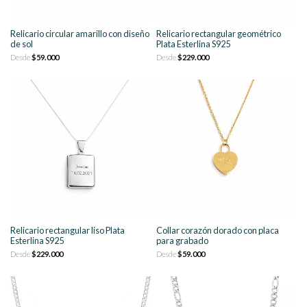
Relicario circular amarillo con diseño
Relicario rectangular geométrico
de sol
Plata Esterlina S925
Desde
$59.000
Desde
$229.000
Relicario rectangular liso Plata
Collar corazón dorado con placa
Esterlina S925
para grabado
Desde
$229.000
Desde
$59.000