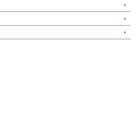
+
+
+