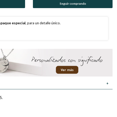
Seguir comprando
paque especial
, para un detalle único.
+
5.