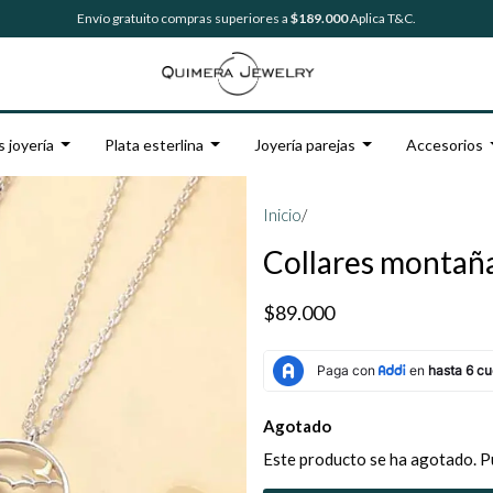
Envío gratuito compras superiores a
$189.000
Aplica T&C.
s joyería
Plata esterlina
Joyería parejas
Accesorios
Inicio
/
Collares montaña
$89.000
Agotado
Este producto se ha agotado. P