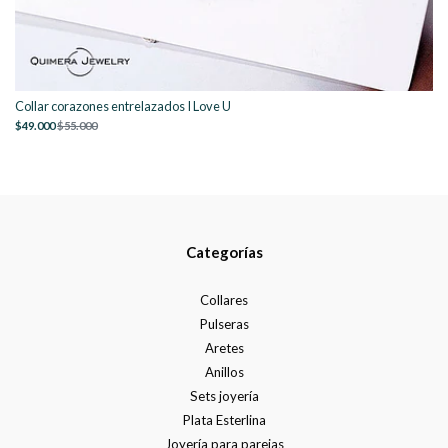
Collar corazones entrelazados I Love U
$49.000
$55.000
Categorías
Collares
Pulseras
Aretes
Anillos
Sets joyería
Plata Esterlina
Joyería para parejas