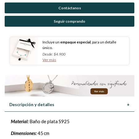
Contáctanos
Seguir comprando
Incluye un
empaque especial
, para un detalle
único.
Desde: $4.900
Ver más
Descripción y detalles
+
Material:
Baño de plata S925
Dimensiones:
45 cm