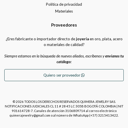
Política de privacidad
Materiales
Proveedores
¿Eres fabricante o importador directo de
joyería
en oro, plata, acero
o materiales de calidad?
Siempre estamos en la búsqueda de nuevos aliados, escríbenos y
envíanos tu
catálogo:
Quiero ser proveedor
© 2026 TODOS LOS DERECHOS RESERVADOS QUIMERA JEWELRY SAS.
NOTIFICACIONES JUDICIALES CL 11 # 28 45 LC 305B BOGOTÁ COLOMBIA | NIT
901614728-7. Canales de atención 3106809714 al correo electrónico
quimerajewelry@gmail.com o al número de WhatsApp (+57) 3215413422.