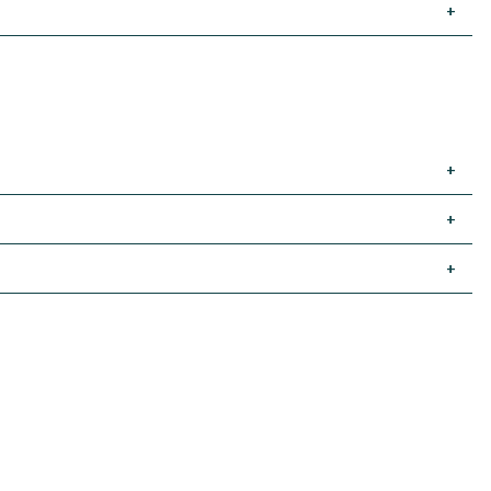
+
+
+
+