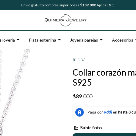
Envío gratuito compras superiores a
$189.000
Aplica T&C.
s joyería
Plata esterlina
Joyería parejas
Accesorios
Inicio
/
Collar corazón m
S925
$89.000
Subir foto