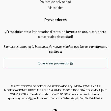
Política de privacidad
Materiales
Proveedores
¿Eres fabricante o importador directo de
joyería
en oro, plata, acero
o materiales de calidad?
Siempre estamos en la búsqueda de nuevos aliados, escríbenos y
envíanos tu
catálogo:
Quiero ser proveedor
© 2026 TODOS LOS DERECHOS RESERVADOS QUIMERA JEWELRY SAS.
NOTIFICACIONES JUDICIALES CL 11 # 28 45 LC 305B BOGOTÁ COLOMBIA | NIT
901614728-7. Canales de atención 3106809714 al correo electrónico
quimerajewelry@gmail.com o al número de WhatsApp (+57) 3215413422.