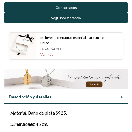
Contáctanos
Seguir comprando
Incluye un
empaque especial
, para un detalle
único.
Desde: $4.900
Ver más
Descripción y detalles
+
Material:
Baño de plata S925.
Dimensiones:
45 cm.