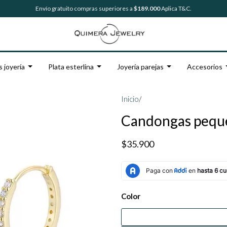
Envío gratuito compras superiores a
$189.000
Aplica T&C.
s joyería
Plata esterlina
Joyería parejas
Accesorios
Inicio
/
Candongas peque
$35.900
Color