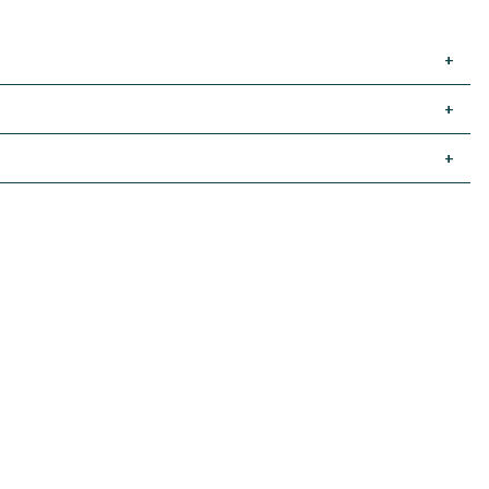
+
+
+