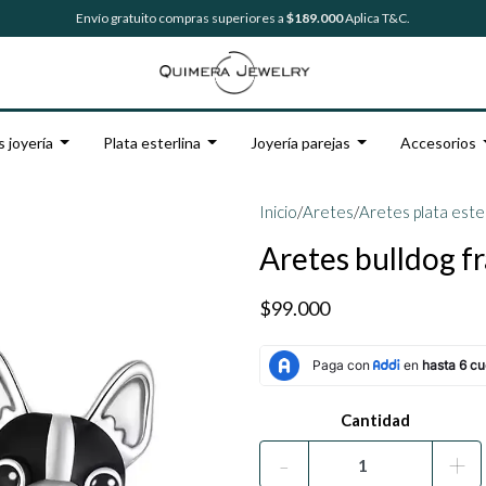
Envío gratuito compras superiores a
$189.000
Aplica T&C.
s joyería
Plata esterlina
Joyería parejas
Accesorios
Inicio
/
Aretes
/
Aretes plata este
Aretes bulldog fr
$99.000
Cantidad
-
+