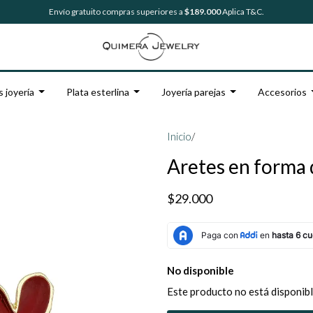
Envío gratuito compras superiores a
$189.000
Aplica T&C.
s joyería
Plata esterlina
Joyería parejas
Accesorios
Inicio
/
Aretes en forma 
$29.000
No disponible
Este producto no está disponibl