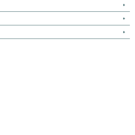
+
+
+