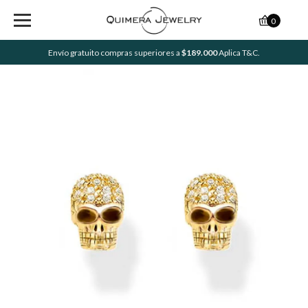
0
Envío gratuito compras superiores a
$189.000
Aplica T&C.