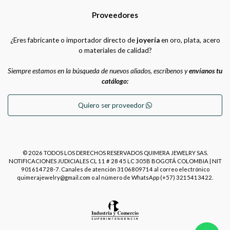
Proveedores
¿Eres fabricante o importador directo de
joyería
en oro, plata, acero
o materiales de calidad?
Siempre estamos en la búsqueda de nuevos aliados, escríbenos y
envíanos tu
catálogo:
Quiero ser proveedor
© 2026 TODOS LOS DERECHOS RESERVADOS QUIMERA JEWELRY SAS.
NOTIFICACIONES JUDICIALES CL 11 # 28 45 LC 305B BOGOTÁ COLOMBIA | NIT
901614728-7. Canales de atención 3106809714 al correo electrónico
quimerajewelry@gmail.com o al número de WhatsApp (+57) 3215413422.