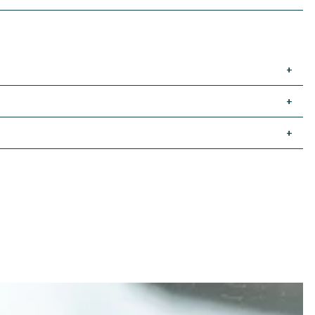
+
+
+