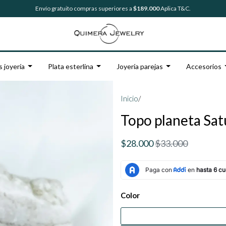
Envío gratuito compras superiores a
$189.000
Aplica T&C.
s joyería
Plata esterlina
Joyería parejas
Accesorios
Inicio
/
Topo planeta Sat
$28.000
$33.000
Color