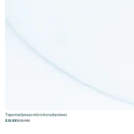
Topo mariposas micro incrustaciones
$28.000
$33.000