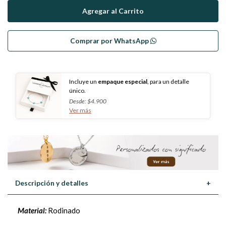
Comprar por WhatsApp
Incluye un
empaque especial
, para un detalle
único.
Desde: $4.900
Ver más
Descripción y detalles
+
Material:
Rodinado