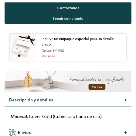
Contáctanos
Seguir comprando
Incluye un
empaque especial
, para un detalle
único.
Desde: $4.900
Ver más
Descripción y detalles
+
Material:
Cover Gold (Cubierta o baño de oro).
Envíos
+