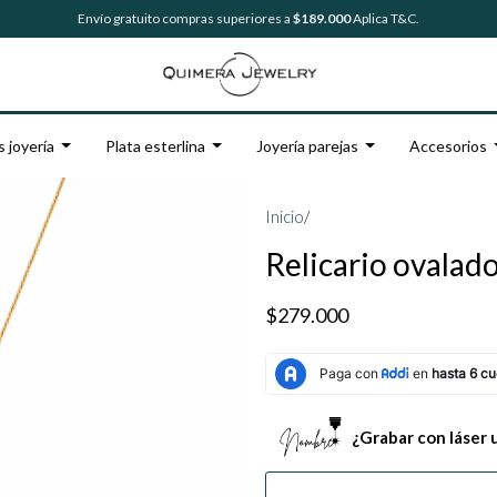
Envío gratuito compras superiores a
$189.000
Aplica T&C.
s joyería
Plata esterlina
Joyería parejas
Accesorios
Inicio
/
Relicario ovalad
$279.000
¿Grabar con láser 