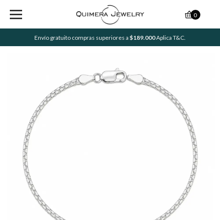
0
Envío gratuito compras superiores a
$189.000
Aplica T&C.