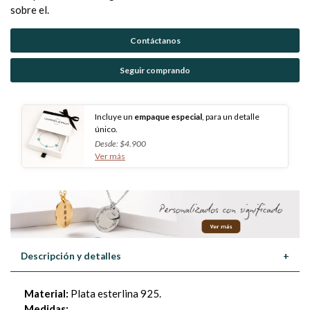
sobre el.
Contáctanos
Seguir comprando
Incluye un
empaque especial
, para un detalle
único.
Desde: $4.900
Ver más
Descripción y detalles
+
Material:
Plata esterlina 925.
Medidas: