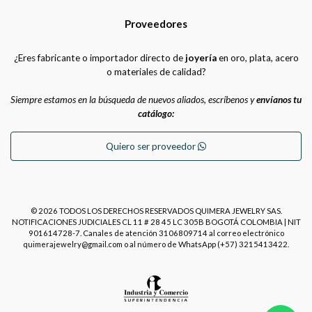
Proveedores
¿Eres fabricante o importador directo de
joyería
en oro, plata, acero
o materiales de calidad?
Siempre estamos en la búsqueda de nuevos aliados, escríbenos y
envíanos tu
catálogo:
Quiero ser proveedor
© 2026 TODOS LOS DERECHOS RESERVADOS QUIMERA JEWELRY SAS.
NOTIFICACIONES JUDICIALES CL 11 # 28 45 LC 305B BOGOTÁ COLOMBIA | NIT
901614728-7. Canales de atención 3106809714 al correo electrónico
quimerajewelry@gmail.com o al número de WhatsApp (+57) 3215413422.