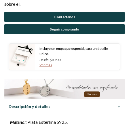
sobre el.
Contáctanos
Seguir comprando
Incluye un
empaque especial
, para un detalle
único.
Desde: $4.900
Ver más
Descripción y detalles
+
Material:
Plata Esterlina S925.