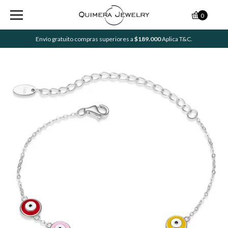
0
Envío gratuito compras superiores a
$189.000
Aplica T&C.