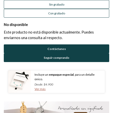
Sin grabado
Con grabado
No disponible
Este producto no está disponible actualmente. Puedes
enviarnos una consulta al respecto.
Contáctanos
Seguir comprando
Incluye un
empaque especial
, para un detalle
único.
Desde: $4.900
Ver más