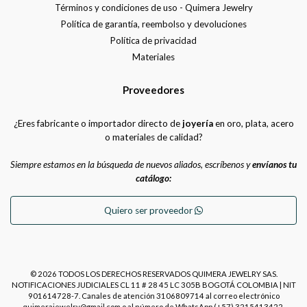
Términos y condiciones de uso - Quimera Jewelry
Política de garantía, reembolso y devoluciones
Política de privacidad
Materiales
Proveedores
¿Eres fabricante o importador directo de
joyería
en oro, plata, acero
o materiales de calidad?
Siempre estamos en la búsqueda de nuevos aliados, escríbenos y
envíanos tu
catálogo:
Quiero ser proveedor
© 2026 TODOS LOS DERECHOS RESERVADOS QUIMERA JEWELRY SAS.
NOTIFICACIONES JUDICIALES CL 11 # 28 45 LC 305B BOGOTÁ COLOMBIA | NIT
901614728-7. Canales de atención 3106809714 al correo electrónico
quimerajewelry@gmail.com o al número de WhatsApp (+57) 3215413422.