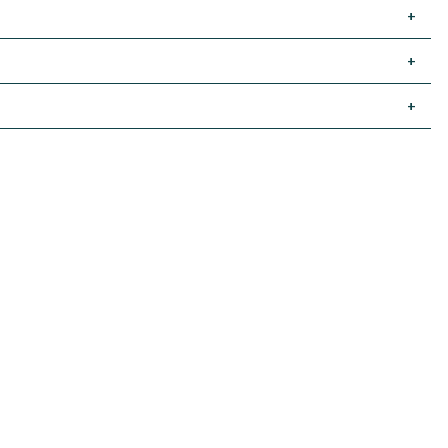
+
+
+