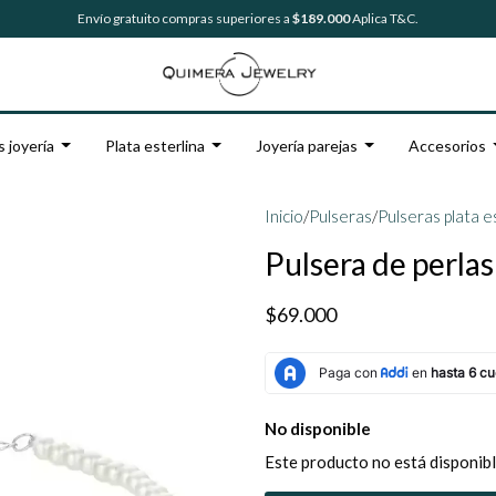
Envío gratuito compras superiores a
$189.000
Aplica T&C.
s joyería
Plata esterlina
Joyería parejas
Accesorios
Inicio
/
Pulseras
/
Pulseras plata e
Pulsera de perlas
$69.000
No disponible
Este producto no está disponibl