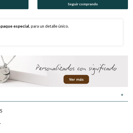
Seguir comprando
paque especial
, para un detalle único.
+
25
.