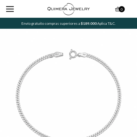
0
Envío gratuito compras superiores a
$189.000
Aplica T&C.