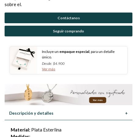
sobre el.
Contáctanos
Seguir comprando
Incluye un
empaque especial
, para un detalle
único.
Desde: $4.900
Ver más
Descripción y detalles
+
Material:
Plata Esterlina
Medidas: