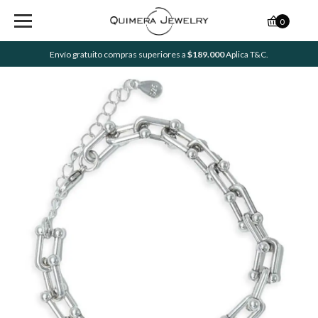
0
Envío gratuito compras superiores a
$189.000
Aplica T&C.