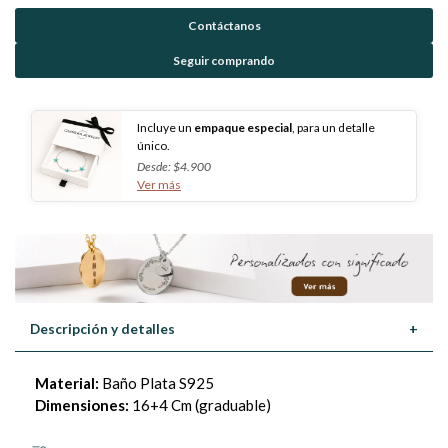
Contáctanos
Seguir comprando
Incluye un
empaque especial
, para un detalle
único.
Desde: $4.900
Ver más
Descripción y detalles
+
Material:
Baño Plata S925
Dimensiones:
16+4 Cm (graduable)