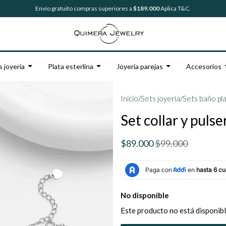
Envío gratuito compras superiores a
$189.000
Aplica T&C.
s joyería
Plata esterlina
Joyería parejas
Accesorios
Inicio
/
Sets joyería
/
Sets baño pl
Set collar y puls
$89.000
$99.000
No disponible
Este producto no está disponibl