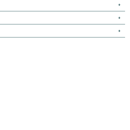
+
+
+