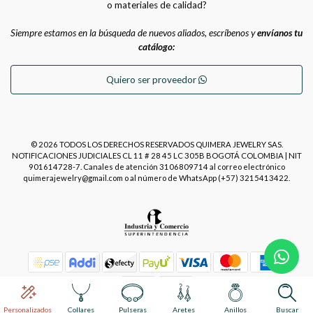
o materiales de calidad?
Siempre estamos en la búsqueda de nuevos aliados, escríbenos y
envíanos tu
catálogo:
Quiero ser proveedor
© 2026 TODOS LOS DERECHOS RESERVADOS QUIMERA JEWELRY SAS.
NOTIFICACIONES JUDICIALES CL 11 # 28 45 LC 305B BOGOTÁ COLOMBIA | NIT
901614728-7. Canales de atención 3106809714 al correo electrónico
quimerajewelry@gmail.com o al número de WhatsApp (+57) 3215413422.
Power by
Placecommerce
Personalizados
Collares
Pulseras
Aretes
Anillos
Buscar