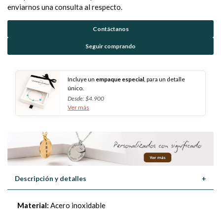
enviarnos una consulta al respecto.
Contáctanos
Seguir comprando
Incluye un
empaque especial
, para un detalle
único.
Desde: $4.900
Ver más
Descripción y detalles
+
Material:
Acero inoxidable