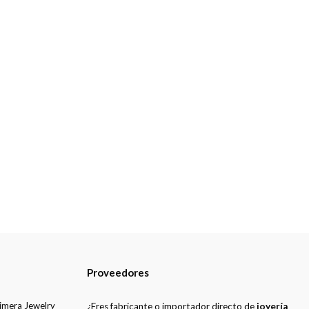
Proveedores
uimera Jewelry
¿Eres fabricante o importador directo de
joyería