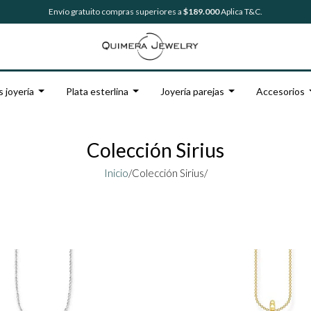
Envío gratuito compras superiores a
$189.000
Aplica T&C.
s joyería
Plata esterlina
Joyería parejas
Accesorios
Colección Sirius
Inicio
/
Colección Sirius/