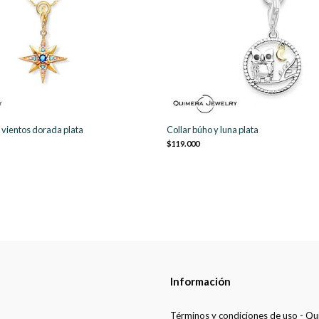
s vientos dorada plata
Collar búho y luna plata
$119.000
Información
Términos y condiciones de uso - Q