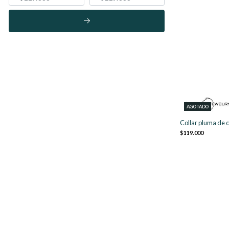
AGOTADO
Collar pluma de c
$119.000