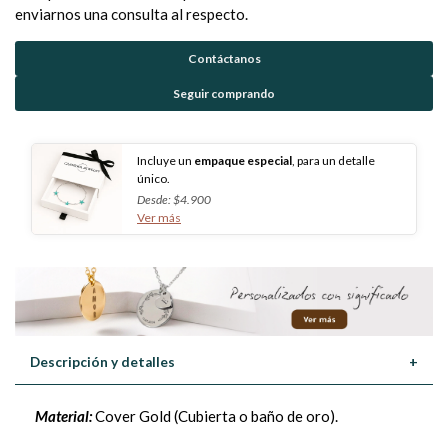
enviarnos una consulta al respecto.
Contáctanos
Seguir comprando
Incluye un
empaque especial
, para un detalle
único.
Desde: $4.900
Ver más
Descripción y detalles
+
Material:
Cover Gold (Cubierta o baño de oro).