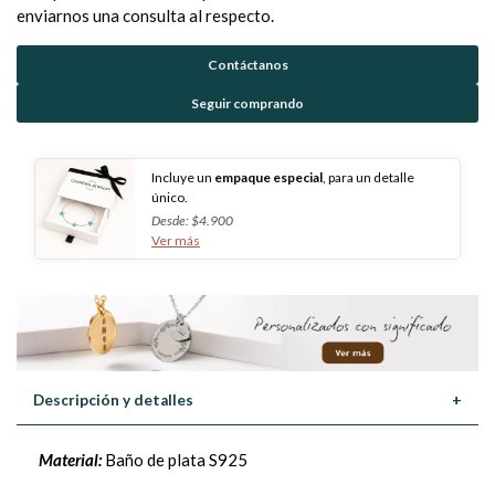
enviarnos una consulta al respecto.
Contáctanos
Seguir comprando
Incluye un
empaque especial
, para un detalle
único.
Desde: $4.900
Ver más
Descripción y detalles
+
Material:
Baño de plata S925