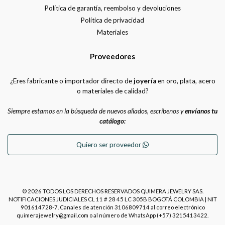
Política de garantía, reembolso y devoluciones
Política de privacidad
Materiales
Proveedores
¿Eres fabricante o importador directo de
joyería
en oro, plata, acero
o materiales de calidad?
Siempre estamos en la búsqueda de nuevos aliados, escríbenos y
envíanos tu
catálogo:
Quiero ser proveedor
© 2026 TODOS LOS DERECHOS RESERVADOS QUIMERA JEWELRY SAS.
NOTIFICACIONES JUDICIALES CL 11 # 28 45 LC 305B BOGOTÁ COLOMBIA | NIT
901614728-7. Canales de atención 3106809714 al correo electrónico
quimerajewelry@gmail.com o al número de WhatsApp (+57) 3215413422.