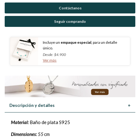
Contáctanos
Seguir comprando
Incluye un
empaque especial
, para un detalle
único.
Desde: $4.900
Ver más
Descripción y detalles
+
Material:
Baño de plata S925
Dimensiones:
55
cm