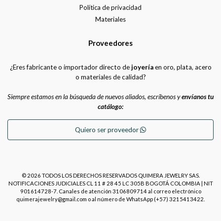
Política de privacidad
Materiales
Proveedores
¿Eres fabricante o importador directo de
joyería
en oro, plata, acero
o materiales de calidad?
Siempre estamos en la búsqueda de nuevos aliados, escríbenos y
envíanos tu
catálogo:
Quiero ser proveedor
© 2026 TODOS LOS DERECHOS RESERVADOS QUIMERA JEWELRY SAS.
NOTIFICACIONES JUDICIALES CL 11 # 28 45 LC 305B BOGOTÁ COLOMBIA | NIT
901614728-7. Canales de atención 3106809714 al correo electrónico
quimerajewelry@gmail.com o al número de WhatsApp (+57) 3215413422.