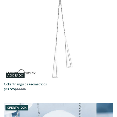
AGOTADO
Collar triángulos geométricos
$49.000
$55.000
OFERTA -20%