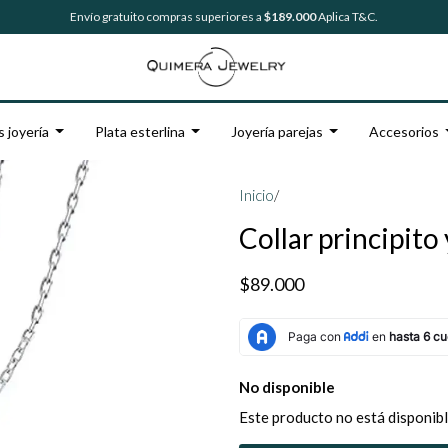
Envío gratuito compras superiores a
$189.000
Aplica T&C.
s joyería
Plata esterlina
Joyería parejas
Accesorios
Inicio
/
Collar principito 
$89.000
No disponible
Este producto no está disponibl