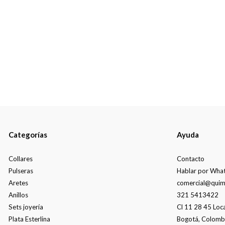
Categorías
Ayuda
Collares
Contacto
Pulseras
Hablar por Wha
Aretes
comercial@quim
Anillos
321 5413422
Sets joyería
Cl 11 28 45 Loc
Plata Esterlina
Bogotá, Colomb