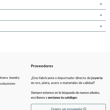
+
+
+
Proveedores
uimera Jewelry
¿Eres fabricante o importador directo de
joyería
en oro, plata, acero o materiales de calidad?
evoluciones
Siempre estamos en la búsqueda de nuevos aliados,
escríbenos y
envíanos tu catálogo:
Quiero ser proveedor