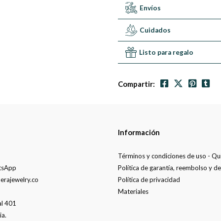
Envíos
Cuidados
Listo para regalo
Compartir:
Información
Términos y condiciones de uso - Q
tsApp
Política de garantía, reembolso y d
erajewelry.co
Política de privacidad
Materiales
al 401
ia.