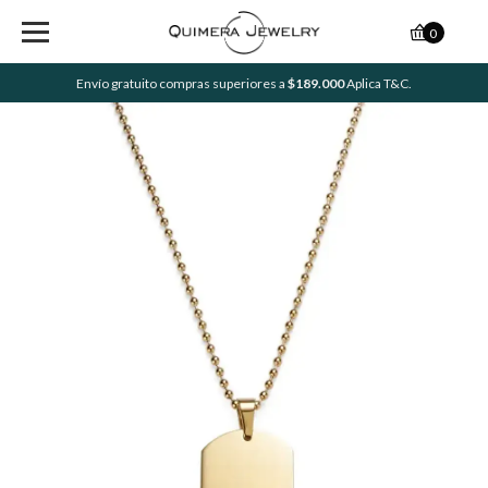
0
Envío gratuito compras superiores a
$189.000
Aplica T&C.