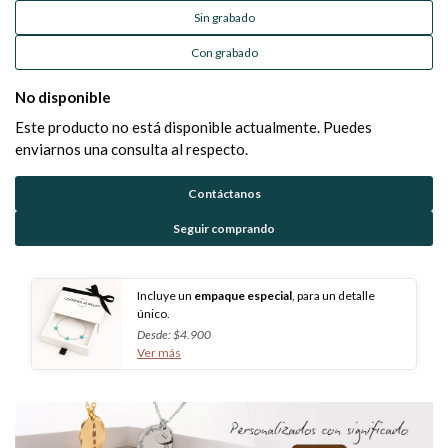
Sin grabado
Con grabado
No disponible
Este producto no está disponible actualmente. Puedes
enviarnos una consulta al respecto.
Contáctanos
Seguir comprando
Incluye un
empaque especial
, para un detalle
único.
Desde: $4.900
Ver más