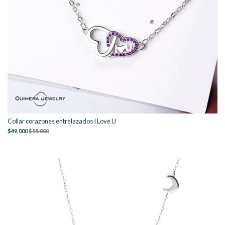
Collar corazones entrelazados I Love U
$49.000
$55.000