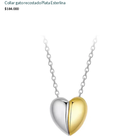
Collar gato recostado Plata Esterlina
$184.000