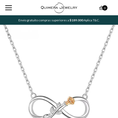
0
Envío gratuito compras superiores a
$189.000
Aplica T&C.