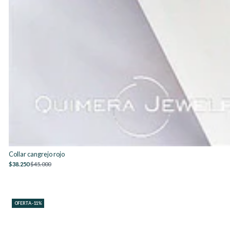
Collar cangrejo rojo
$38.250
$45.000
OFERTA -11%