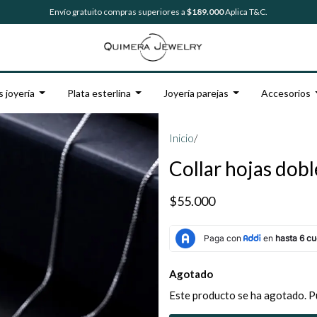
Envío gratuito compras superiores a
$189.000
Aplica T&C.
s joyería
Plata esterlina
Joyería parejas
Accesorios
Inicio
/
Collar hojas dob
$55.000
Agotado
Este producto se ha agotado. P