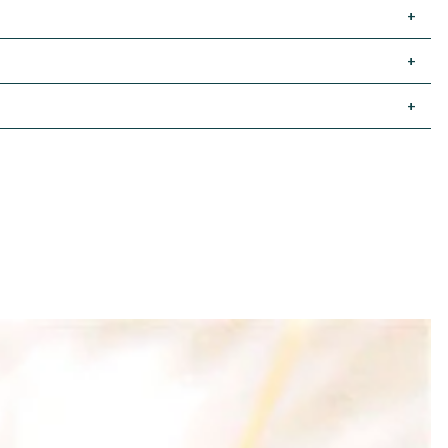
+
+
+