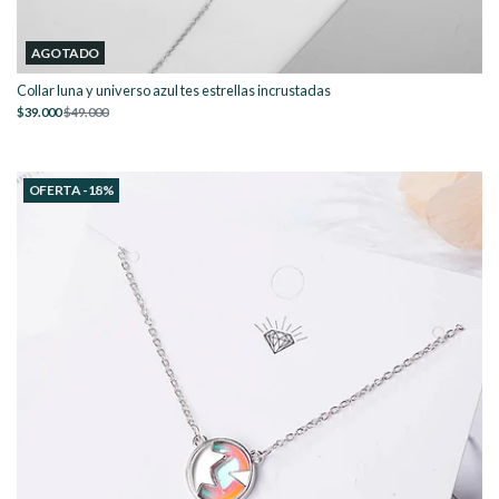
AGOTADO
Collar luna y universo azul tes estrellas incrustadas
$39.000
$49.000
OFERTA -18%