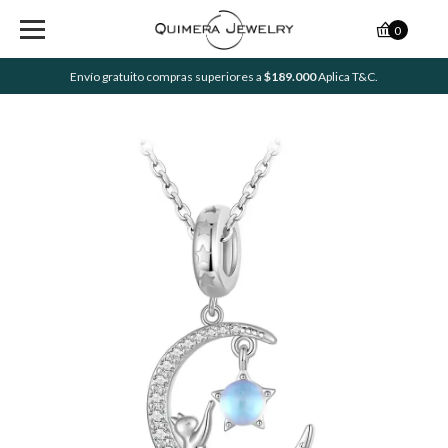
0
Envío gratuito compras superiores a
$189.000
Aplica T&C.