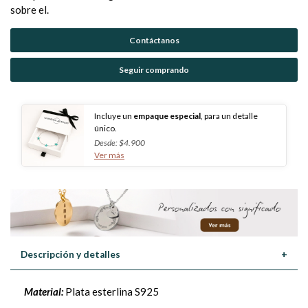
sobre el.
Contáctanos
Seguir comprando
Incluye un
empaque especial
, para un detalle
único.
Desde: $4.900
Ver más
Descripción y detalles
+
Material:
Plata esterlina S925