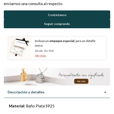
enviarnos una consulta al respecto.
Contáctanos
Seguir comprando
Incluye un
empaque especial
, para un detalle
único.
Desde: $4.900
Ver más
Descripción y detalles
+
Material:
Baño Plata S925