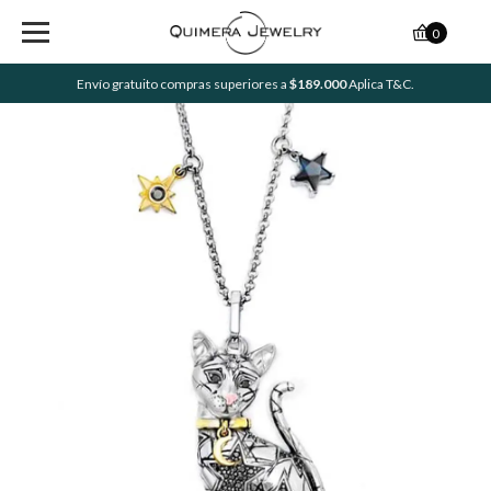
0
Envío gratuito compras superiores a
$189.000
Aplica T&C.