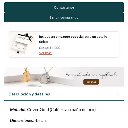
Contáctanos
Seguir comprando
Incluye un
empaque especial
, para un detalle
único.
Desde: $4.900
Ver más
Descripción y detalles
+
Material:
Cover Gold (Cubierta o baño de oro).
Dimensiones:
45 cm.