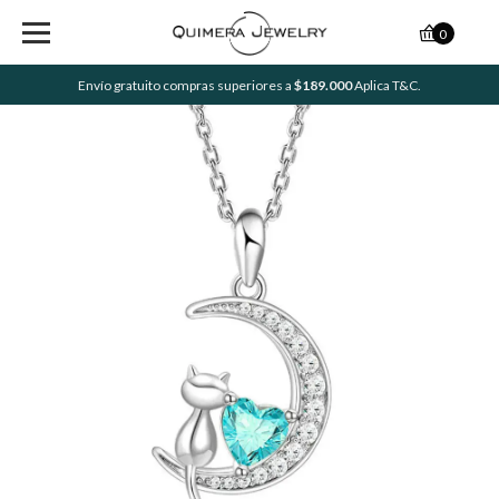
0
Envío gratuito compras superiores a
$189.000
Aplica T&C.