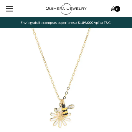
0
Envío gratuito compras superiores a
$189.000
Aplica T&C.