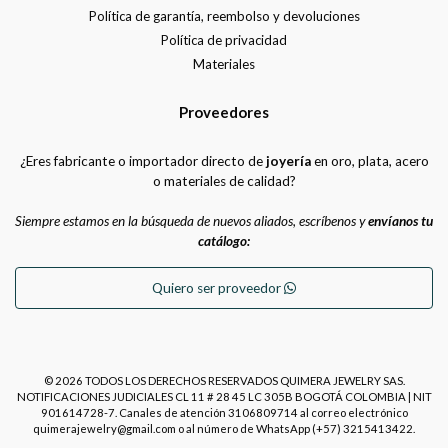
Política de garantía, reembolso y devoluciones
Política de privacidad
Materiales
Proveedores
¿Eres fabricante o importador directo de
joyería
en oro, plata, acero
o materiales de calidad?
Siempre estamos en la búsqueda de nuevos aliados, escríbenos y
envíanos tu
catálogo:
Quiero ser proveedor
© 2026 TODOS LOS DERECHOS RESERVADOS QUIMERA JEWELRY SAS.
NOTIFICACIONES JUDICIALES CL 11 # 28 45 LC 305B BOGOTÁ COLOMBIA | NIT
901614728-7. Canales de atención 3106809714 al correo electrónico
quimerajewelry@gmail.com o al número de WhatsApp (+57) 3215413422.