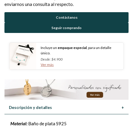
enviarnos una consulta al respecto.
Contáctanos
Seguir comprando
Incluye un
empaque especial
, para un detalle
único.
Desde: $4.900
Ver más
Descripción y detalles
+
Material:
Baño de plata S925