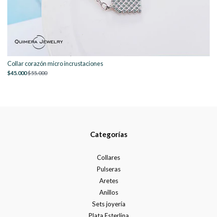
Collar corazón micro incrustaciones
$45.000
$55.000
Categorías
Collares
Pulseras
Aretes
Anillos
Sets joyería
Plata Esterlina