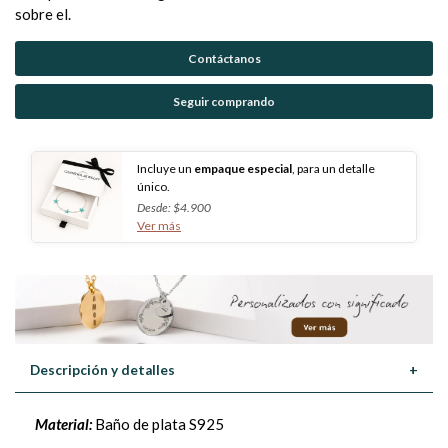
sobre el.
Contáctanos
Seguir comprando
Incluye un
empaque especial
, para un detalle
único.
Desde: $4.900
Ver más
Descripción y detalles
+
Material:
Baño de plata S925