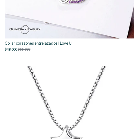
Collar corazones entrelazados I Love U
$49.000
$55.000