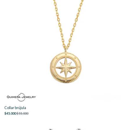
Collar brújula
$45.000
$55.000