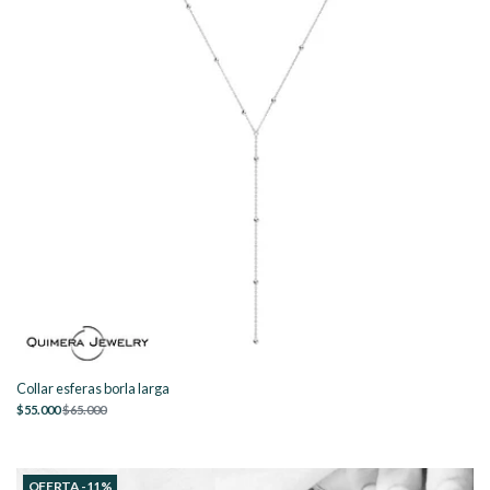
Collar esferas borla larga
$55.000
$65.000
OFERTA -11%