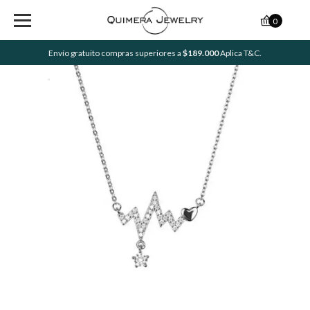
0
Envío gratuito compras superiores a
$189.000
Aplica T&C.