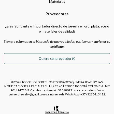
Materiales
Proveedores
¿Eres fabricante o importador directo de
joyería
en oro, plata, acero
o materiales de calidad?
Siempre estamos en la búsqueda de nuevos aliados, escríbenos y
envíanos tu
catálogo:
Quiero ser proveedor
© 2026 TODOS LOS DERECHOS RESERVADOS QUIMERA JEWELRY SAS.
NOTIFICACIONES JUDICIALES CL 11 # 28 45 LC 305B BOGOTÁ COLOMBIA | NIT
901614728-7. Canales de atención 3106809714 al correo electrónico
quimerajewelry@gmail.com o al número de WhatsApp (+57) 3215413422.