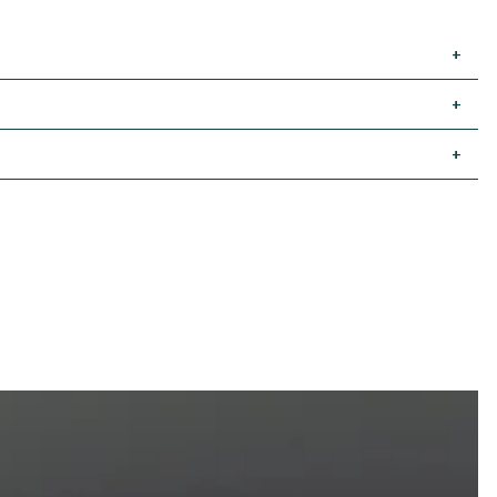
+
+
+