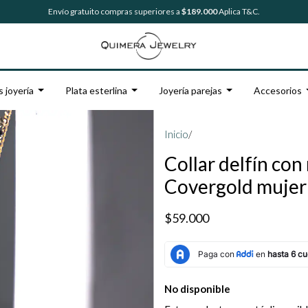
Envío gratuito compras superiores a
$189.000
Aplica T&C.
s joyería
Plata esterlina
Joyería parejas
Accesorios
Inicio
/
Collar delfín con
Covergold mujer
$59.000
No disponible