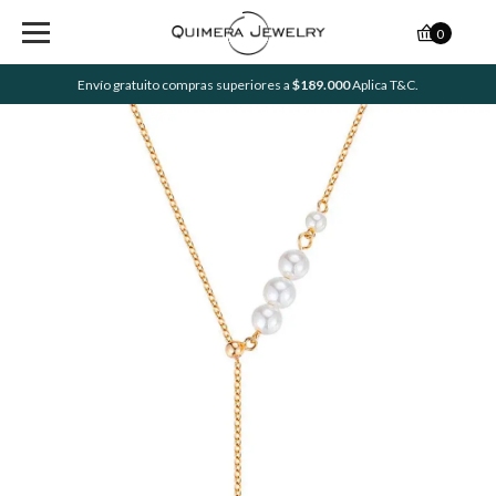
0
Envío gratuito compras superiores a
$189.000
Aplica T&C.