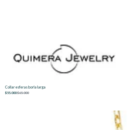
Collar esferas borla larga
$55.000
$65.000