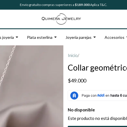
Envío gratuito compras superiores a
$189.000
Aplica T&C.
s joyería
Plata esterlina
Joyería parejas
Accesorios
Inicio
/
Collar geométrico
$49.000
No disponible
Este producto no está disponibl