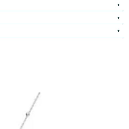
+
+
+