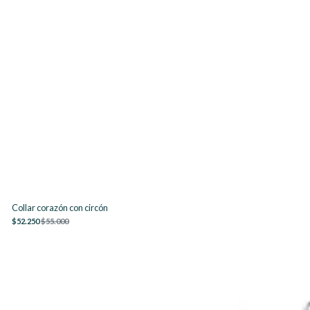
Collar corazón con circón
$52.250
$55.000