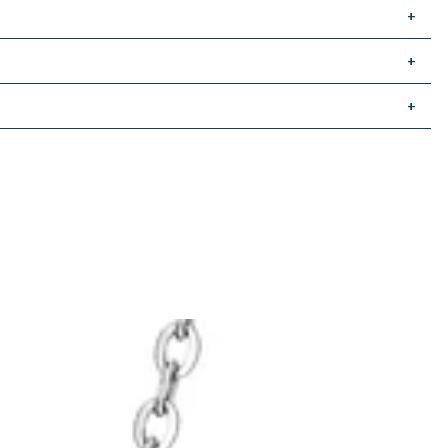
+
+
+