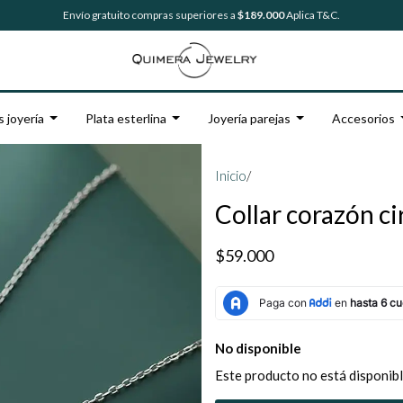
Envío gratuito compras superiores a
$189.000
Aplica T&C.
s joyería
Plata esterlina
Joyería parejas
Accesorios
Inicio
/
Collar corazón ci
$59.000
No disponible
Este producto no está disponibl