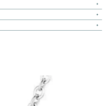
+
+
+