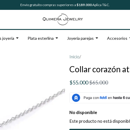
Envío gratuito compras superiores a
$189.000
Aplica T&C.
s joyería
Plata esterlina
Joyería parejas
Accesorios
Inicio
/
Collar corazón a
$55.000
$65.000
No disponible
Este producto no está disponibl