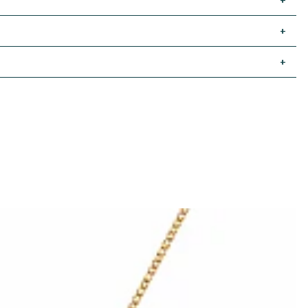
+
+
+