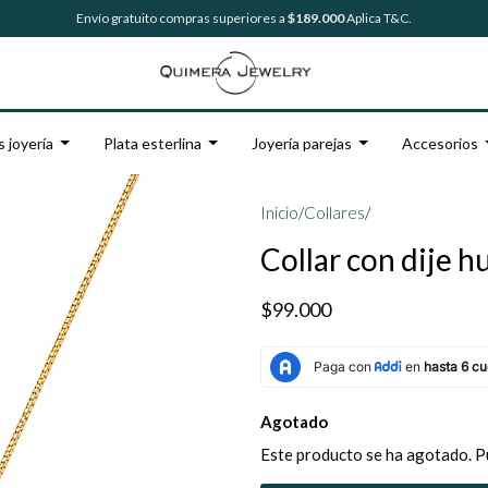
Envío gratuito compras superiores a
$189.000
Aplica T&C.
s joyería
Plata esterlina
Joyería parejas
Accesorios
Inicio
/
Collares
/
Collar con dije 
$99.000
Agotado
Este producto se ha agotado. P